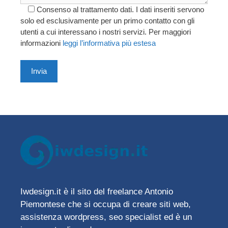
Consenso al trattamento dati. I dati inseriti servono
solo ed esclusivamente per un primo contatto con gli
utenti a cui interessano i nostri servizi. Per maggiori
informazioni
leggi l’informativa più estesa
A
l
t
e
r
n
a
t
i
Iwdesign.it è il sito del freelance Antonio
v
Piemontese che si occupa di creare siti web,
e
assistenza wordpress, seo specialist ed è un
: