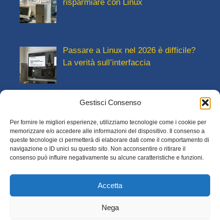
risparmiare con Linux
Passare a Linux nel 2026 è difficile?
La verità sull’interfaccia
Gestisci Consenso
Trasformare un vecchio computer in
una postazione studio per i figli
Per fornire le migliori esperienze, utilizziamo tecnologie come i cookie per
memorizzare e/o accedere alle informazioni del dispositivo. Il consenso a
(spendendo pochissimo)
queste tecnologie ci permetterà di elaborare dati come il comportamento di
navigazione o ID unici su questo sito. Non acconsentire o ritirare il
consenso può influire negativamente su alcune caratteristiche e funzioni.
PC lento all’avvio e browser
bloccato? Come velocizzarlo
Accetta
Nega