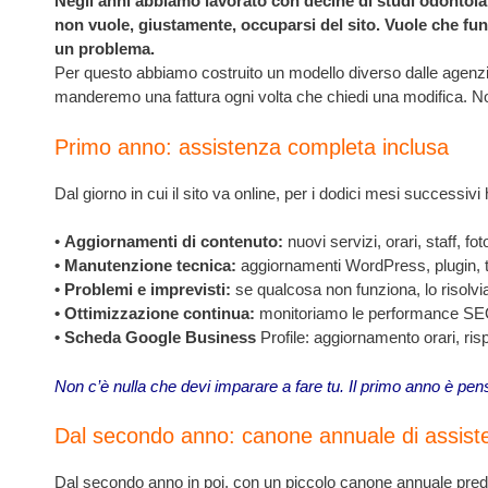
Negli anni abbiamo lavorato con decine di studi odontoia
non vuole, giustamente, occuparsi del sito. Vuole che fun
un problema.
Per questo abbiamo costruito un modello diverso dalle agenzie
manderemo una fattura ogni volta che chiedi una modifica. No
Primo anno: assistenza completa inclusa
Dal giorno in cui il sito va online, per i dodici mesi successivi
•
Aggiornamenti di contenuto:
nuovi servizi, orari, staff, f
• Manutenzione tecnica:
aggiornamenti WordPress, plugin, te
• Problemi e imprevisti:
se qualcosa non funziona, lo risolvi
• Ottimizzazione continua:
monitoriamo le performance SEO
• Scheda Google Business
Profile: aggiornamento orari, risp
Non c’è nulla che devi imparare a fare tu. Il primo anno è pensat
Dal secondo anno: canone annuale di assist
Dal secondo anno in poi, con un piccolo canone annuale pred