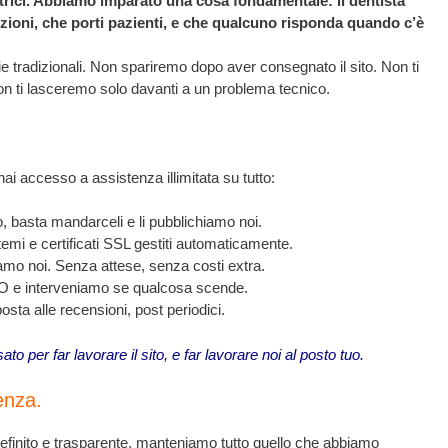
trici. Abbiamo imparato una cosa fondamentale: il dentista
zioni, che porti pazienti, e che qualcuno risponda quando c’è
 tradizionali. Non spariremo dopo aver consegnato il sito. Non ti
n ti lasceremo solo davanti a un problema tecnico.
 hai accesso a assistenza illimitata su tutto:
oto, basta mandarceli e li pubblichiamo noi.
mi e certificati SSL gestiti automaticamente.
amo noi. Senza attese, senza costi extra.
 e interveniamo se qualcosa scende.
osta alle recensioni, post periodici.
o per far lavorare il sito, e far lavorare noi al posto tuo.
enza.
efinito e trasparente, manteniamo tutto quello che abbiamo