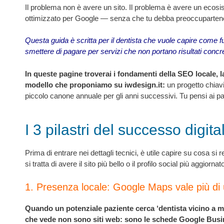
Il problema non è avere un sito. Il problema è avere un ecosi
ottimizzato per Google — senza che tu debba preoccuparten
Questa guida è scritta per il dentista che vuole capire come fu
smettere di pagare per servizi che non portano risultati concre
In queste pagine troverai i fondamenti della SEO locale, la 
modello che proponiamo su iwdesign.it:
un progetto chiav
piccolo canone annuale per gli anni successivi. Tu pensi ai pa
I 3 pilastri del successo digi
Prima di entrare nei dettagli tecnici, è utile capire su cosa si
si tratta di avere il sito più bello o il profilo social più aggiorn
1. Presenza locale: Google Maps vale più di 
Quando un potenziale paziente cerca ‘dentista vicino a me’ 
che vede non sono siti web: sono le schede Google Busin