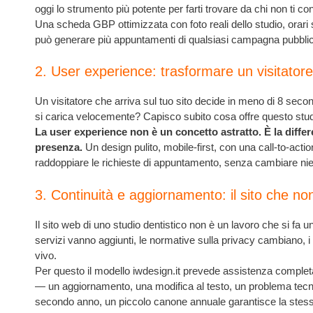
oggi lo strumento più potente per farti trovare da chi non ti c
Una scheda GBP ottimizzata con foto reali dello studio, orari 
può generare più appuntamenti di qualsiasi campagna pubblicitari
2. User experience: trasformare un visitator
Un visitatore che arriva sul tuo sito decide in meno di 8 secon
si carica velocemente? Capisco subito cosa offre questo stud
La user experience non è un concetto astratto. È la differ
presenza.
Un design pulito, mobile-first, con una call-to-acti
raddoppiare le richieste di appuntamento, senza cambiare nien
3. Continuità e aggiornamento: il sito che no
Il sito web di uno studio dentistico non è un lavoro che si fa un
servizi vanno aggiunti, le normative sulla privacy cambiano,
vivo.
Per questo il modello iwdesign.it prevede assistenza completa
— un aggiornamento, una modifica al testo, un problema tec
secondo anno, un piccolo canone annuale garantisce la stessa 