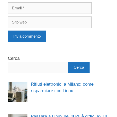
A
l
Cerca
t
e
Cerca
r
n
a
Rifiuti elettronici a Milano: come
t
risparmiare con Linux
i
v
e
:
Passare a Linux nel 2026 è difficile? La