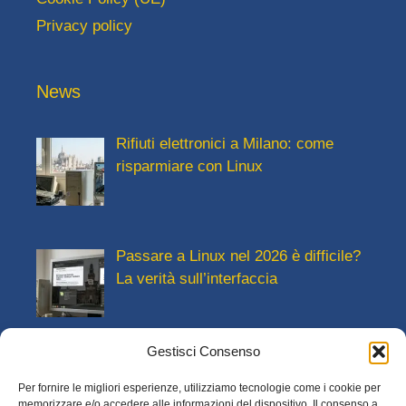
Privacy policy
News
Rifiuti elettronici a Milano: come
risparmiare con Linux
Passare a Linux nel 2026 è difficile?
La verità sull’interfaccia
Gestisci Consenso
Trasformare un vecchio computer in
Per fornire le migliori esperienze, utilizziamo tecnologie come i cookie per
una postazione studio per i figli
memorizzare e/o accedere alle informazioni del dispositivo. Il consenso a