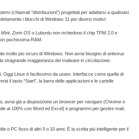
emi (chiamati “distribuzioni”) progettati per adattarsi a qualsiasi
pletamente i blocchi di Windows 11 per diversi motivi:
 Mint
,
Zorin OS
o
Lubuntu
non richiedono il chip TPM 2.0 e
 con pochissima RAM.
te molto più sicuro di Windows. Non avrai bisogno di antivirus
alla stragrande maggioranza dei malware in circolazione.
. Oggi Linux è facilissimo da usare. Interfacce come quella di
 il tasto “Start”, la barra delle applicazioni e le cartelle
o, avrai già a disposizione un browser per navigare (Chrome o
ibile al 100% con Word ed Excel) e programmi per gestire mail,
le o PC fisso di altri 5 o 10 anni. È la scelta più intelligente per il