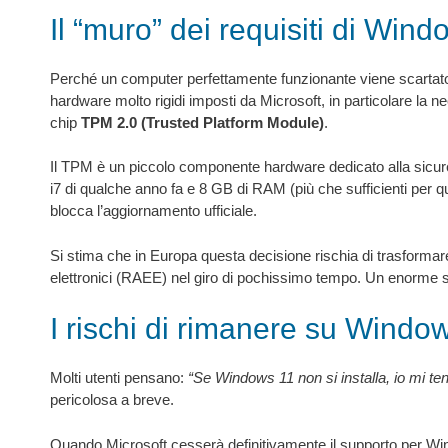
Il “muro” dei requisiti di Win
Perché un computer perfettamente funzionante viene scartato d
hardware molto rigidi imposti da Microsoft, in particolare la 
chip
TPM 2.0 (Trusted Platform Module)
.
Il TPM è un piccolo componente hardware dedicato alla sicure
i7 di qualche anno fa e 8 GB di RAM (più che sufficienti per qu
blocca l’aggiornamento ufficiale.
Si stima che in Europa questa decisione rischia di trasformare 
elettronici (RAEE) nel giro di pochissimo tempo. Un enorme 
I rischi di rimanere su Windo
Molti utenti pensano:
“Se Windows 11 non si installa, io mi t
pericolosa a breve.
Quando Microsoft cesserà definitivamente il supporto per Wind