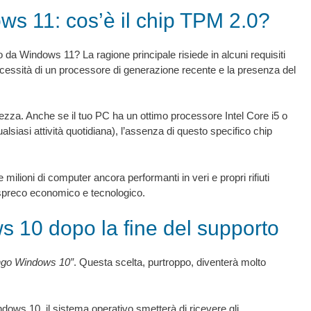
dows 11: cos’è il chip TPM 2.0?
a Windows 11? La ragione principale risiede in alcuni requisiti
necessità di un processore di generazione recente e la presenza del
zza. Anche se il tuo PC ha un ottimo processore Intel Core i5 o
alsiasi attività quotidiana), l’assenza di questo specifico chip
milioni di computer ancora performanti in veri e propri rifiuti
spreco economico e tecnologico.
ws 10 dopo la fine del supporto
engo Windows 10”
. Questa scelta, purtroppo, diventerà molto
ows 10, il sistema operativo smetterà di ricevere gli